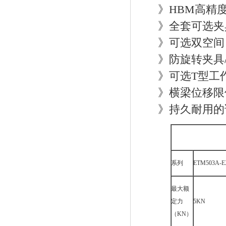
》HBM高精度
》全套可选夹具
》可选双空间，
》防旋转夹具/
》可选T型工
》横梁位移限位
》持久耐用的
系列
ETM503A-
最大额
定力
5KN
（KN）