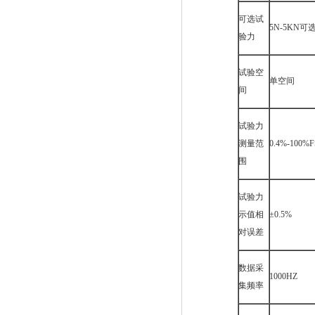
可选试
5N-5KN可
验力
试验空
单空间
间
试验力
测量范
0.4%-100%
围
试验力
示值相
±0.5%
对误差
数据采
1000HZ
集频率