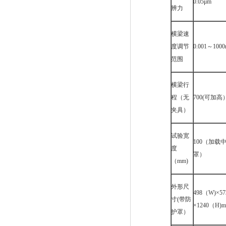
0.05μm
辨力
横梁速
度调节
0.001～1000
范围
横梁行
程（无
700(可加高
夹具）
试验宽
100（加载
度
罩）
（mm)
外形尺
498（W)×5
寸(带防
×1240（H)
护罩）